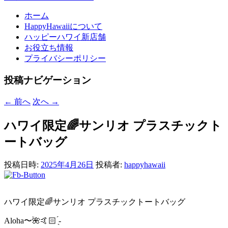
ホーム
HappyHawaiiについて
ハッピーハワイ新店舗
お役立ち情報
プライバシーポリシー
投稿ナビゲーション
←
前へ
次へ
→
ハワイ限定🌈サンリオ プラスチックト
ートバッグ
投稿日時:
2025年4月26日
投稿者:
happyhawaii
ハワイ限定🌈サンリオ プラスチックトートバッグ
Aloha〜🌺🤙🏻 ̖́-