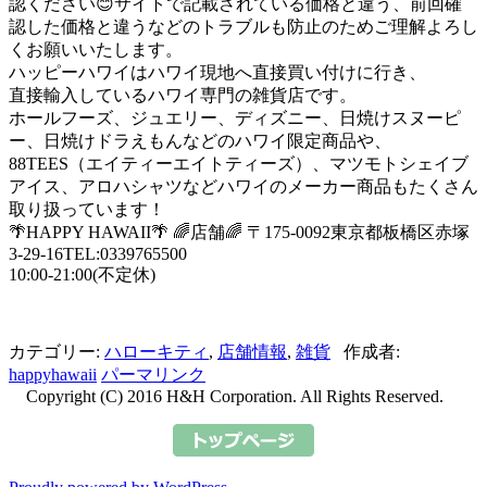
認ください😊サイトで記載されている価格と違う、前回確
認した価格と違うなどのトラブルも防止のためご理解よろし
くお願いいたします。
ハッピーハワイはハワイ現地へ直接買い付けに行き、
直接輸入しているハワイ専門の雑貨店です。
ホールフーズ、ジュエリー、ディズニー、日焼けスヌーピ
ー、日焼けドラえもんなどのハワイ限定商品や、
88TEES（エイティーエイトティーズ）、マツモトシェイブ
アイス、アロハシャツなどハワイのメーカー商品もたくさん
取り扱っています！
🌴HAPPY HAWAII🌴 🌈店舗🌈 〒175-0092東京都板橋区赤塚
3-29-16TEL:0339765500
10:00-21:00(不定休)
カテゴリー:
ハローキティ
,
店舗情報
,
雑貨
作成者:
happyhawaii
パーマリンク
Copyright (C) 2016 H&H Corporation. All Rights Reserved.