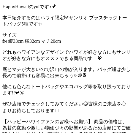
HappyHawaiiのyuiです♪🍹
本日紹介するのはハワイ限定🌺サンリオ プラスチックトー
トバッグ5種です✨
サイズ
約 縦33cm 横32cm マチ20cm
どれもハワイアンなデザインでハワイが好きな方にもサンリ
オが好きな方にもオススメできる商品です！💖
底とマチが大きいので沢山の物が入ります。バッグ紐は少し
長めで肩掛けも容易に出来ちゃう✨🌈🍍
他にも色んなトートバッグやエコバッグ等を取り扱っており
ます!!🪸🐚
ぜひ店頭でチェックしてみてください😊皆様のご来店を心
よりお待ちしております🙇‍♀️
【ハッピーハワイファンの皆様へお願い】 商品の価格は、
為替の変動や激しい物価少々の影響があるため店頭にてご確