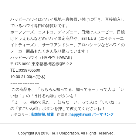
ハッピーハワイはハワイ現地へ直接買い付けに行き、直接輸入し
ているハワイ専門の雑貨店です。
ホーフフーズ、コストコ、ディズニー、日焼けスヌーピー、日焼
けドラえもんなどのハワイ限定商品や、88TEES（エイティーエ
イトティーズ）、サーフアンドシー、アロハシャツなどハワイの
メーカー商品もたくさん取り扱っています！
ハッピーハワイ（HAPPY HAWAII）
〒175-0092 東京都板橋区赤塚5-2-2
TEL:0339765500
10:00-21:00(不定休)
============
この商品を、 「もちろん知ってる、知ってるー」って人は 「い
いね！」の「うけるね😆」ボタンを！
「えーっ、初めて見たー、知らなーい」って人は 「いいね！」
の「すごいね😲」ボタンを押して教えてくださいね！
カテゴリー:
店舗情報
,
雑貨
作成者:
happyhawaii
パーマリンク
Copyright (C) 2016 H&H Corporation. All Rights Reserved.