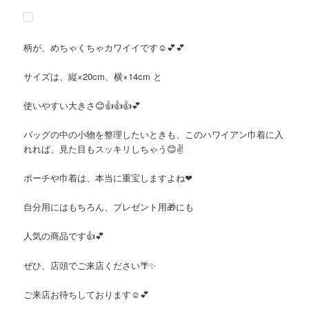
柄が、めちゃくちゃカワイイです☺️💕💕
サイズは、縦×20cm、横×14cm と
使いやすい大きさ😊👍👍👍💕
バッグの中の小物を整理したいときも、このハワイアン巾着に入
れれば、見た目もスッキリしちゃう😊✌️
ポーチや巾着は、本当に重宝しますよね❤
自分用にはもちろん、プレゼント用🎁にも
人気の商品です👍💕
ぜひ、店頭でご来店ください🌴✨
ご来店お待ちしております☺️💕