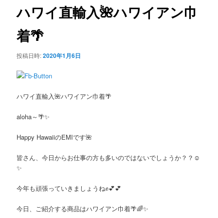
ビ
ハワイ直輸入🌺ハワイアン巾
ン
ゲ
ー
着🌴
テ
シ
ョ
ン
投稿日時:
2020年1月6日
ン
ツ
ハワイ直輸入🌺ハワイアン巾着🌴
へ
aloha～🌴✨
移
Happy HawaiiのEMIです🌺
動
皆さん、今日からお仕事の方も多いのではないでしょうか？？☺️
✨
今年も頑張っていきましょうね✊💕💕
今日、ご紹介する商品はハワイアン巾着🌴🌈✨