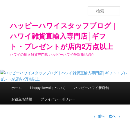
検
索
ハッピーハワイスタッフブログ｜
ハワイ雑貨直輸入専門店│ギフ
ト・プレゼントが店内2万点以上
ハワイの輸入雑貨専門店 ハッピーハワイ@新商品紹介
メ
ホーム
HappyHawaiiについて
ハッピーハワイ新店舗
メ
イ
ン
お役立ち情報
プライバシーポリシー
イ
メ
ニ
ン
ュ
投
←
前へ
次へ
→
ー
稿
コ
ナ