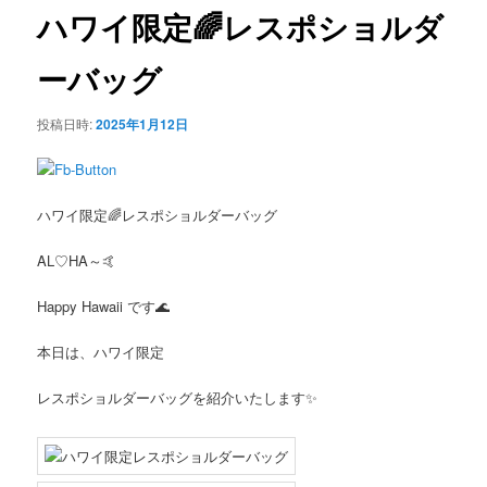
ビ
ハワイ限定🌈レスポショルダ
ン
ゲ
ー
ーバッグ
テ
シ
ョ
ン
投稿日時:
2025年1月12日
ン
ツ
ハワイ限定🌈レスポショルダーバッグ
へ
AL♡HA～🤙
移
Happy Hawaii です🌊
動
本日は、ハワイ限定
レスポショルダーバッグを紹介いたします✨