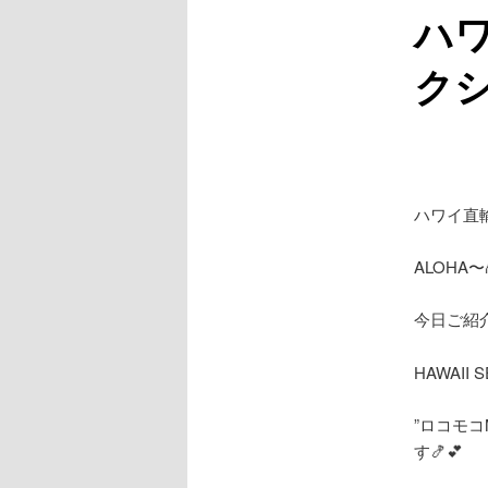
ハ
コ
クシ
ン
テ
ン
ハワイ直輸
ツ
ALOHA〜
へ
今日ご紹
移
HAWAII 
動
”ロコモコ
す🍤💕