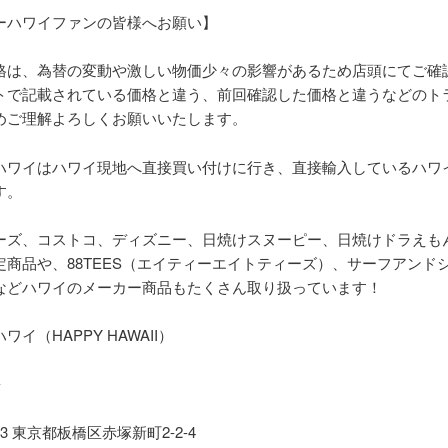
ーハワイファンの皆様へお願い】
格は、為替の変動や激しい物価少々の影響があるため店頭にてご確
トで記載されている価格と違う、前回確認した価格と違うなどのト
めご理解よろしくお願いいたします。
ハワイはハワイ現地へ直接買い付けに行き、直接輸入しているハワ
す。
ーズ、コストコ、ディズニー、日焼けスヌーピー、日焼けドラえも
定商品や、
88TEES
（エイティーエイトティーズ）、サーフアンド
などハワイのメーカー商品もたくさん取り扱っています！
ハワイ（
HAPPY HAWAII
）
✨
93
東京都板橋区赤塚新町
2-2-4