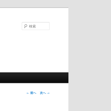
検
索
投
←
前へ
次へ
→
稿
ナ
ビ