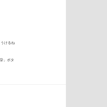
「うけるね
😲
」ボタ