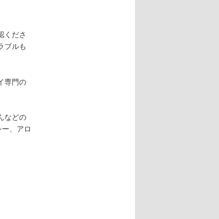
認くださ
ラブルも
イ専門の
んなどの
シー、アロ