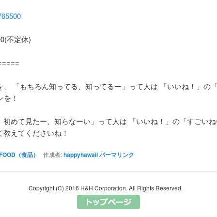
765500
00(
不定休
)
=====
を、
「もちろん知ってる、知ってるー」って人は
「いいね！」の
ンを！
、初めて見たー、知らなーい」って人は
「いいね！」の「すごい
ね
て教えてくださいね！
FOOD（食品）
作成者:
happyhawaii
パーマリンク
Copyright (C) 2016 H&H Corporation. All Rights Reserved.