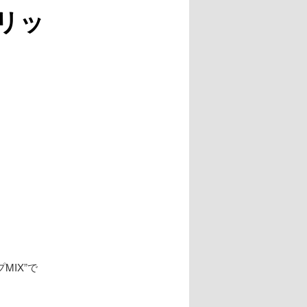
リッ
ゲ
ー
シ
ョ
ン
MIX”で