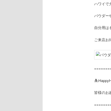
ハワイで
パウダー
自分用は
ご来店お
=======
🏝
HappyH
皆様のお
=======