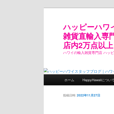
ハッピーハワ
雑貨直輸入専
店内2万点以上
ハワイの輸入雑貨専門店 ハッ
メ
ホーム
HappyHawaiiについ
メ
イ
ン
イ
メ
投稿日時:
2022年11月27日
ニ
ン
ュ
ー