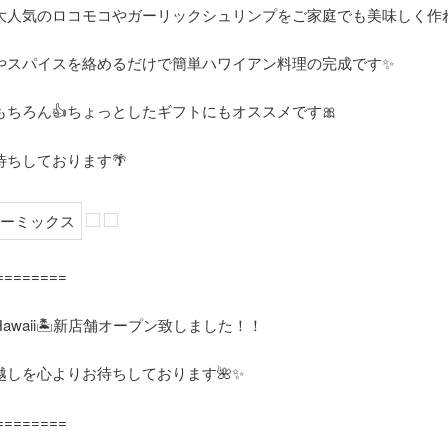
大人気のロコモコやガーリックシュリンプをご家庭でも美味しく作れ
やスパイスを絡めるだけで簡単ハワイアン料理の完成です✨
もちろん👍ちょっとしたギフトにもオススメです🎀
待ちしております🌴
========
awaii
🏝
新店舗オープン致しました！！
越しを心よりお待ちしております
🌺✨
========