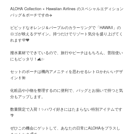
ALOHA Collection × Hawaiian Airlines
のスペシャルエディション
バッグ＆ポーチです👜✈️
ビビッドなオレンジ＆パープルのカラーリングで「HAWAII」の
ロゴが映えるデザイン。持つだけでリゾート気分を盛り上げてく
れます💜🧡
撥水素材でできているので、旅行やビーチはもちろん、普段使い
にもピッタリ！🌊✨
セットのポーチは機内アメニティを思わせるレトロかわいいデザ
イン💄🌺
化粧品や小物を整理するのに便利で、バッグとお揃いで持つと気
分もアップします。
数量限定で入荷！✨ハワイ好きにはたまらない特別アイテムです
🌴
ぜひこの機会にゲットして、あなたの日常にALOHAをプラスし