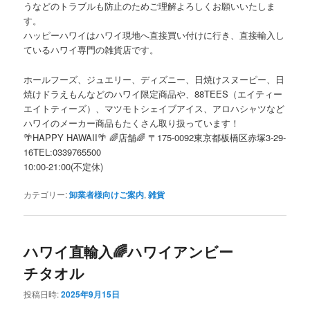
うなどのトラブルも防止のためご理解よろしくお願いいたしま
す。
ハッピーハワイはハワイ現地へ直接買い付けに行き、直接輸入し
ているハワイ専門の雑貨店です。
ホールフーズ、ジュエリー、ディズニー、日焼けスヌーピー、日
焼けドラえもんなどのハワイ限定商品や、88TEES（エイティー
エイトティーズ）、マツモトシェイブアイス、アロハシャツなど
ハワイのメーカー商品もたくさん取り扱っています！
🌴HAPPY HAWAII🌴 🌈店舗🌈 〒175-0092東京都板橋区赤塚3-29-
16TEL:0339765500
10:00-21:00(不定休)
カテゴリー:
卸業者様向けご案内
,
雑貨
ハワイ直輸入🌈ハワイアンビー
チタオル
投稿日時:
2025年9月15日