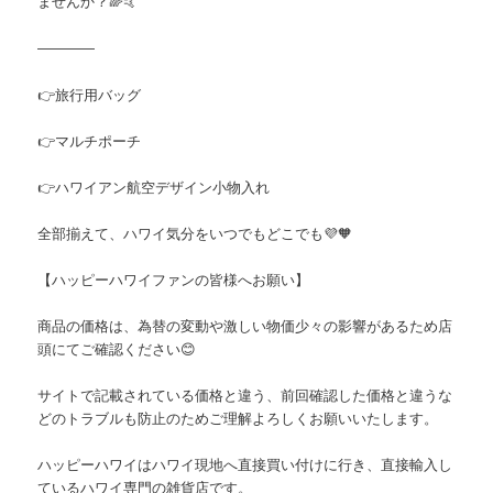
ませんか？🌈🤙
――――
👉旅行用バッグ
👉マルチポーチ
👉ハワイアン航空デザイン小物入れ
全部揃えて、ハワイ気分をいつでもどこでも💜🧡
【ハッピーハワイファンの皆様へお願い】
商品の価格は、為替の変動や激しい物価少々の影響があるため店
頭にてご確認ください😊
サイトで記載されている価格と違う、前回確認した価格と違うな
どのトラブルも防止のためご理解よろしくお願いいたします。
ハッピーハワイはハワイ現地へ直接買い付けに行き、直接輸入し
ているハワイ専門の雑貨店です。