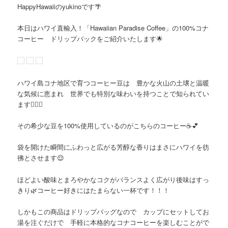
HappyHawaiiのyukinoです🌴
本日はハワイ直輸入！「Hawaiian Paradise Coffee」の100%コナ
コーヒー ドリップバックをご紹介いたします🌟
ハワイ島コナ地区で育つコーヒー豆は 豊かな火山の土壌と温暖
な気候に恵まれ 世界でも特別な味わいを持つことで知られてい
ます☝🏻✨
その希少な豆を100%使用しているのがこちらのコーヒー☕️💕
袋を開けた瞬間にふわっと広がる芳醇な香りはまさにハワイを彷
彿とさせます😌
ほどよい酸味とまろやかなコクがバランスよく広がり後味はすっ
きり🌿コーヒー好きにはたまらない一杯です！！！
しかもこの商品はドリップバッグなので カップにセットしてお
湯を注ぐだけで 手軽に本格的なコナコーヒーを楽しむことがで