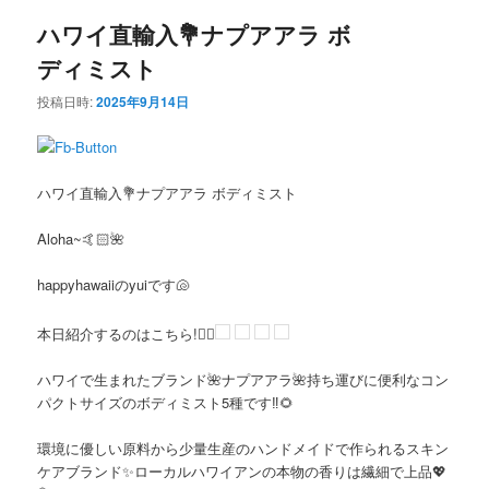
ハワイ直輸入💐ナプアアラ ボ
ディミスト
投稿日時:
2025年9月14日
ハワイ直輸入💐ナプアアラ ボディミスト
Aloha~🤙🏻🌺
happyhawaiiのyuiです🐚
本日紹介するのはこちら!👇🏻
ハワイで生まれたブランド🌺ナプアアラ🌺持ち運びに便利なコン
パクトサイズのボディミスト5種です‼️🌻
環境に優しい原料から少量生産のハンドメイドで作られるスキン
ケアブランド✨ローカルハワイアンの本物の香りは繊細で上品💖