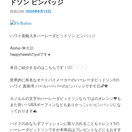
ドソン ピンバッジ
投稿日時:
2025年9月12日
ハワイ直輸入🚢ハーレーダビッドソン ピンバッジ
Aloha~🌺🤙🏻
happyhawaiiのyuiです☀️
本日ご紹介するのはこちらです！👇🏻
世界的に有名なオートバイメーカーのハーレーダビッドソン‼️の
ハワイ 真珠湾 パールハーバーのピンバッジです🤙🏻🌈💖
ホノルルの文字やハーレーダビッドソンならではのオレンジ🧡も
また良い✨USSボーフィンなどもありかっこいいピンバッジにな
っております🌊
バイクのみならずファッションに取り入れることもトレンド‼️の
ハーレーダビッドソンですが本商品はプレゼントなどにもおすす