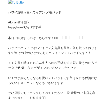
ハワイ直輸入🌺ハワイアン メモパッド
Aloha~🌺🤙🏻 ̖́-
happyhawaiiのyuiです🌈
本日ご紹介するのはこちらです！👇🏻
ハッピーハワイではハワイアン文房具も豊富に取り扱っておりま
す✨🌺 その中のひとつであるハワイアンメモパッドです〜‼️
メモを書く時はもちろん🍍人へのお手紙を送る際に使うのにもピ
ッタリ💖 気になるデザインはございましたか？✨
いくつか揃えたくなる可愛いメモパッドです💐ほかにも付箋にな
っているメモパッドなどもございます☀️
ぜひ店頭でもチェックしてみてください！😊 皆様のご来店を心
よりお待ちしております🙇‍♀️