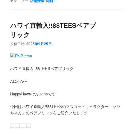
カテゴリー:
店舗情報
,
雑貨
ハワイ直輸入‼️88TEESベアブ
リック
投稿日時:
2025年9月25日
ハワイ直輸入‼️88TEESベアブリック
ALOHA〜
HappyHawaiiのyukinoです
今回はハワイ直輸入‼️88TEESのマスコットキャラクター「ヤヤ
ちゃん」のベアブリックをご紹介いたします