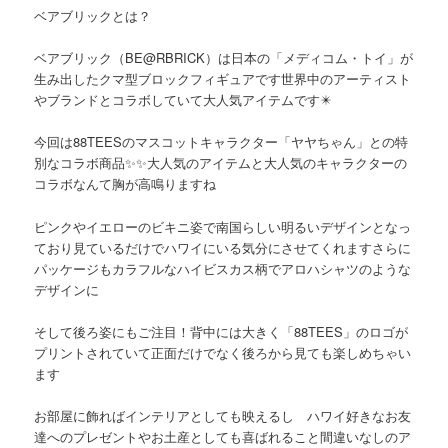
ベアブリックとは？
ベアブリック（BE@RBRICK）は日本の「メディコム・トイ」が
生み出したクマ型ブロックフィギュアです世界中のアーティスト
やブランドとコラボしていて大人気アイテムです✴️
今回は88TEESのマスコットキャラクター「ヤヤちゃん」との特
別なコラボ商品✨✨大人気のアイテムと大人気のキャラクターの
コラボなんて胸が高鳴りますね
ピンクやイエローのビキニ姿で南国らしい明るいデザインとなっ
ており見ているだけでハワイにいる気分にさせてくれますさらに
パッケージもカラフルなハイビスカス柄でアロハシャツのような
デザインに
そして後ろ姿にもご注目！背中には大きく「88TEES」のロゴが
プリントされていて正面だけでなく後ろから見ても楽しめちゃい
ます
お部屋に飾ればインテリアとしても映えるし ハワイ好きなお友
達へのプレゼントやお土産としても喜ばれること間違いなしのア