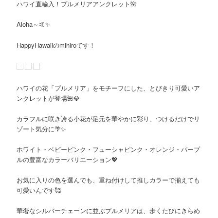
ハワイ直輸入
！
プルメリアアンクレット🌺
Aloha～🤙✨
HappyHawaiiのmihiroです！
ハワイの花「プルメリア」をモチーフにした、とびきり可愛いア
ンクレットが登場🌺💎
カラフルに咲き誇る小花が足元を華やかに彩り、つけるだけでリ
ゾート気分に🌴✨
ホワイト・ベビーピンク・フューシャピンク・オレンジ・パープ
ルの豊富なカラーバリエーション💖
お気に入りの色を選んでも、重ね付けして推しカラーで揃えても
可愛いんです🥰
華奢なシルバーチェーンに並ぶプルメリアは、歩くたびにきらめ