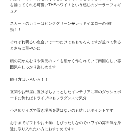
を踊ってくれる可愛いTHEハワイ！という感じのソーラーフィギ
ュア
スカートのカラーはピンクグリーン❤️レッドイエローの4種
類！！
それぞれ明るい色合いで一つだけでももちろんですが並べて飾る
とさらに華やかに
頭の花かんむりや胸元のレイも細かく作られていて南国らしい雰
囲気をしっかり楽しめます️
飾り方はいろいろ！！
玄関やお部屋に置けばちょっとしたインテリアに車のダッシュボ
ードに飾ればドライブ中もフラダンスで気分
小さめサイズで置き場所を選ばないのも嬉しいポイントです
お手頃でギフトやお土産にもぴったりなのでハワイの雰囲気を身
近に取り入れたい方におすすめです✨