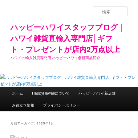
検
索
ハッピーハワイスタッフブログ｜
ハワイ雑貨直輸入専門店│ギフ
ト・プレゼントが店内2万点以上
ハワイの輸入雑貨専門店 ハッピーハワイ@新商品紹介
メ
ホーム
HappyHawaiiについて
ハッピーハワイ新店舗
メ
サ
イ
ン
お役立ち情報
プライバシーポリシー
イ
ブ
メ
ニ
ン
コ
ュ
月別アーカイブ:
2025年9月
ー
コ
ン