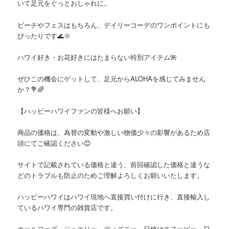
いて足元をぐっとおしゃれに。
ビーチやフェスはもちろん、デイリーコーデのワンポイントにも
ぴったりです🌊🌞
ハワイ好き・お花好きにはたまらない特別アイテム🌺
ぜひこの機会にゲットして、足元からALOHAを感じてみません
か？💐🌈
【ハッピーハワイファンの皆様へお願い】
商品の価格は、為替の変動や激しい物価少々の影響があるため店
頭にてご確認ください😊
サイトで記載されている価格と違う、前回確認した価格と違うな
どのトラブルも防止のためご理解よろしくお願いいたします。
ハッピーハワイはハワイ現地へ直接買い付けに行き、直接輸入し
ているハワイ専門の雑貨店です。
ホールフーズ、ジュエリー、ディズニー、日焼けスヌーピー、日