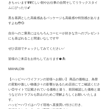
きちゃいます❣️❣️忙しい朝やお仕事の合間そしてリラックスタイ
ムにぴったり🌠
黒を基調とした高級感あるパッケージも高級感や特別感がありま
すよね😳💞
自分へのご褒美にはもちろんコーヒーが好きな方へのプレゼント
にも喜ばれること間違いなしです💛
ぜひ店頭でチェックしてみてください✅
皆様のご来店をお待ちしております🥥🏝️
MAHALO🌺
【ハッピーハワイファンの皆様へお願い】 商品の価格は、為替
の変動や激しい物価少々の影響があるため店頭にてご確認くださ
い😊サイトで記載されている価格と違う、前回確認した価格と違
うなどのトラブルも防止のためご理解よろしくお願いいたしま
す。
ハッピーハワイはハワイ現地へ直接買い付けに行き、