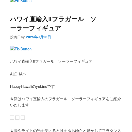
ン
テ
ハワイ直輸入‼️フラガール ソ
テ
ン
ーラーフィギュア
ン
ツ
投稿日時:
2025年9月26日
ツ
へ
へ
移
ハワイ直輸入‼️フラガール ソーラーフィギュア
移
動
ALOHA〜
動
HappyHawaiiのyukinoです
今回はハワイ直輸入のフラガール ソーラーフィギュアをご紹介
いたします
太陽やライトの光を受けると腰をゆらゆらと動かしてフラダンス