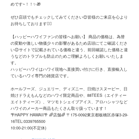
めです~！！✨🎁
ぜひ店頭でもチェックしてみてください😊皆様のご来店を心より
お待ちしております🙇‍♀️
【ハッピーハワイファンの皆様へお願い】 商品の価格は、為替
の変動や激しい物価少々の影響があるため店頭にてご確認くださ
い😊サイトで記載されている価格と違う、前回確認した価格と違
うなどのトラブルも防止のためご理解よろしくお願いいたしま
す。
ハッピーハワイはハワイ現地へ直接買い付けに行き、直接輸入し
ているハワイ専門の雑貨店です。
ホールフーズ、ジュエリー、ディズニー、日焼けスヌーピー、日
焼けドラえもんなどのハワイ限定商品や、88TEES（エイティー
エイトティーズ）、マツモトシェイブアイス、アロハシャツなど
ハワイのメーカー商品もたくさん取り扱っています！
🌴HAPPY HAWAII🌴 🌈店舗🌈 〒175-0092東京都板橋区赤塚3-29-
16TEL:0339765500
10:00-21:00(不定休)