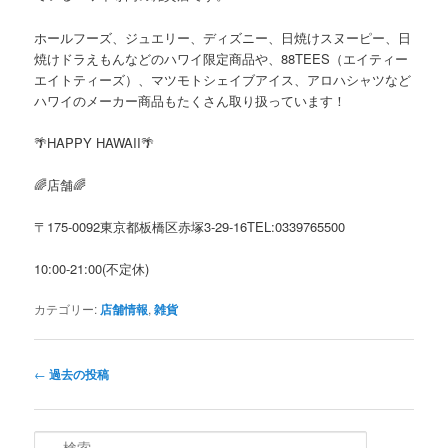
ホールフーズ、ジュエリー、ディズニー、日焼けスヌーピー、日
焼けドラえもんなどのハワイ限定商品や、88TEES（エイティー
エイトティーズ）、マツモトシェイブアイス、アロハシャツなど
ハワイのメーカー商品もたくさん取り扱っています！
🌴HAPPY HAWAII🌴
🌈店舗🌈
〒175-0092東京都板橋区赤塚3-29-16TEL:0339765500
10:00-21:00(不定休)
カテゴリー:
店舗情報
,
雑貨
投
←
過去の投稿
稿
ナ
ビ
検