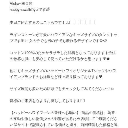
Aloha~🌺🤙🏻
happyhawaiiのyuiです🌈
本日ご紹介するのはこちらです！👇🏻
ラインストーンが可愛いハワイアンなキッズサイズのタンクトッ
プです🌺✨ 女の子でも男の子でも着れるデザインです🌻🍉
コットン100％のためサラサラした肌着となっております☀️子供
の敏感な肌にも安心して使っていただけるかと思います🌴🥥
他にもキッズサイズのハッピーハワイオリジナルTシャツやハワ
イアンブランドのお洋服など様々取り扱っております💖
サイズ展開も多いため店頭でもチェックしてみてください~‼️☺️
皆様のご来店を心よりお待ちしております🙇‍♀️
【ハッピーハワイファンの皆様へお願い】 商品の価格は、為替
の変動や激しい物価少々の影響があるため店頭にてご確認くださ
い😊サイトで記載されている価格と違う、前回確認した価格と違