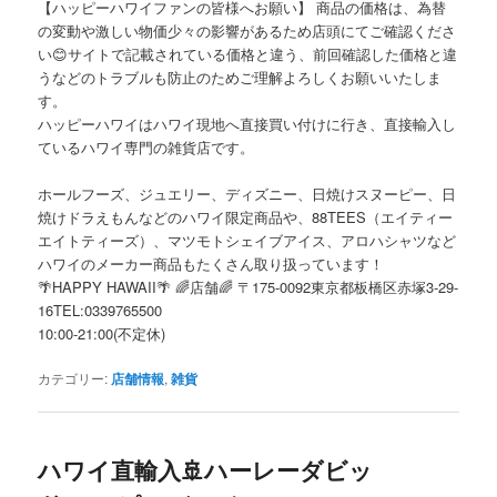
【ハッピーハワイファンの皆様へお願い】 商品の価格は、為替
の変動や激しい物価少々の影響があるため店頭にてご確認くださ
い😊サイトで記載されている価格と違う、前回確認した価格と違
うなどのトラブルも防止のためご理解よろしくお願いいたしま
す。
ハッピーハワイはハワイ現地へ直接買い付けに行き、直接輸入し
ているハワイ専門の雑貨店です。
ホールフーズ、ジュエリー、ディズニー、日焼けスヌーピー、日
焼けドラえもんなどのハワイ限定商品や、88TEES（エイティー
エイトティーズ）、マツモトシェイブアイス、アロハシャツなど
ハワイのメーカー商品もたくさん取り扱っています！
🌴HAPPY HAWAII🌴 🌈店舗🌈 〒175-0092東京都板橋区赤塚3-29-
16TEL:0339765500
10:00-21:00(不定休)
カテゴリー:
店舗情報
,
雑貨
ハワイ直輸入🚢ハーレーダビッ