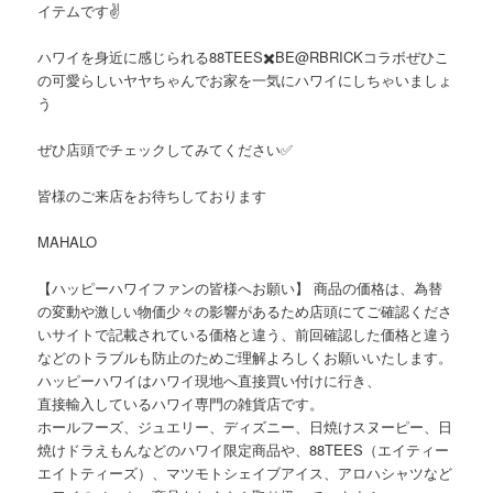
イテムです✌
ハワイを身近に感じられる88TEES✖️BE@RBRICKコラボぜひこ
の可愛らしいヤヤちゃんでお家を一気にハワイにしちゃいましょ
う️
ぜひ店頭でチェックしてみてください✅
皆様のご来店をお待ちしております
MAHALO
【ハッピーハワイファンの皆様へお願い】 商品の価格は、為替
の変動や激しい物価少々の影響があるため店頭にてご確認くださ
いサイトで記載されている価格と違う、前回確認した価格と違う
などのトラブルも防止のためご理解よろしくお願いいたします。
ハッピーハワイはハワイ現地へ直接買い付けに行き、
直接輸入しているハワイ専門の雑貨店です。
ホールフーズ、ジュエリー、ディズニー、日焼けスヌーピー、日
焼けドラえもんなどのハワイ限定商品や、88TEES（エイティー
エイトティーズ）、マツモトシェイブアイス、アロハシャツなど