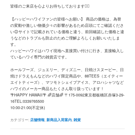
皆様のご来店を心よりお待ちしております🙇‍♀️
【ハッピーハワイファンの皆様へお願い】 商品の価格は、為替
の変動や激しい物価少々の影響があるため店頭にてご確認くださ
い😊サイトで記載されている価格と違う、前回確認した価格と違
うなどのトラブルも防止のためご理解よろしくお願いいたしま
す。
ハッピーハワイはハワイ現地へ直接買い付けに行き、直接輸入し
ているハワイ専門の雑貨店です。
ホールフーズ、ジュエリー、ディズニー、日焼けスヌーピー、日
焼けドラえもんなどのハワイ限定商品や、88TEES（エイティー
エイトティーズ）、マツモトシェイブアイス、アロハシャツなど
ハワイのメーカー商品もたくさん取り扱っています！
🌴HAPPY HAWAII🌴 🌈店舗🌈 〒175-0092東京都板橋区赤塚3-29-
16TEL:0339765500
10:00-21:00(不定休)
カテゴリー:
店舗情報
,
新商品入荷案内
,
雑貨