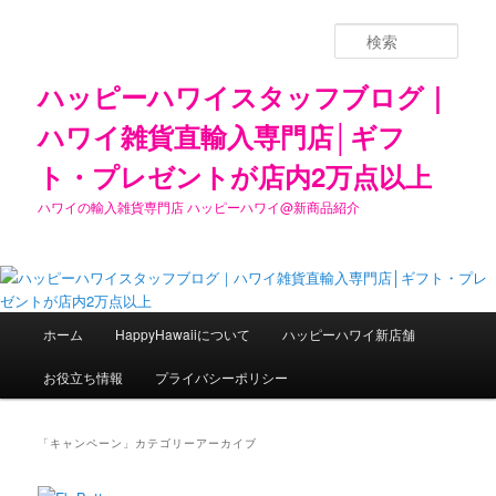
検
索
ハッピーハワイスタッフブログ｜
ハワイ雑貨直輸入専門店│ギフ
ト・プレゼントが店内2万点以上
ハワイの輸入雑貨専門店 ハッピーハワイ@新商品紹介
メ
ホーム
HappyHawaiiについて
ハッピーハワイ新店舗
メ
サ
イ
ン
お役立ち情報
プライバシーポリシー
イ
ブ
メ
ニ
ン
コ
ュ
「
キャンペーン
」カテゴリーアーカイブ
ー
コ
ン