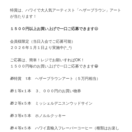
特賞は、ハワイで大人気アーティスト「ヘザーブラウン」アート
が当たります！
１５００円以上お買い上げで一口ご応募できます
😄
会員様限定（当日入会でご応募可能）
２０２６年１月１日より実施中(^_^)
ご応募は、簡単！レジでお願いすればOK！
１５００円毎のお買い上げで一口ご応募できます😁
🎁特賞 1本 ヘザーブラウンアート（５万円相当）
🎁１等x１本 ３、０００円のお買い物券
🎁２等x５本 ミッシェルデニスンウッドサイン
🎁３等x５本 ホノルルクッキー
🎁４等x５本 ハワイ直輸入フレーバーコーヒー（種類はお楽し