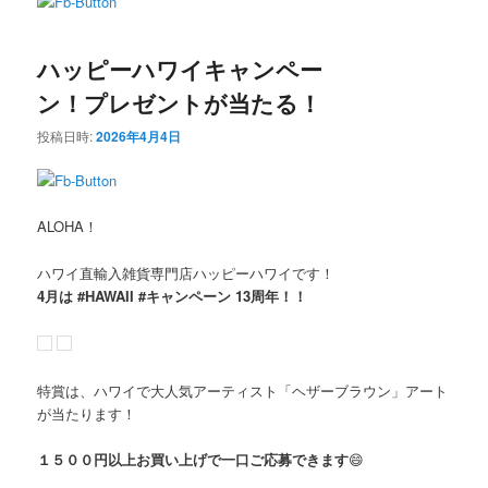
ン
テ
ハッピーハワイキャンペー
テ
ン
ン！プレゼントが当たる！
ン
ツ
投稿日時:
2026年4月4日
ツ
へ
へ
移
ALOHA！
移
動
ハワイ直輸入雑貨専門店ハッピーハワイです！
4月は #HAWAII #キャンペーン 13周年！！
動
特賞は、ハワイで大人気アーティスト「ヘザーブラウン」アート
が当たります！
１５００円以上お買い上げで一口ご応募できます
😄