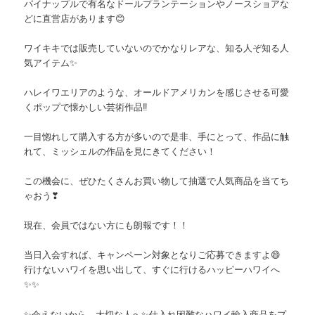
パイナップルで有名なドールプランテーションやノースショアな
どに直営店があります😊
ワイキキでは販売していないのでかなりレアな、知る人ぞ知る人
気アイテム✨
ハレイワエリアのような、オールドアメリカンを感じさせる可愛
くポップで懐かしい芸術作品‼️
一目惚れして購入する方が多いので是非、手にとって、作品に触
れて、ミッシェルの作品を見にきてください！
この機会に、ぜひたくさんお買い物して抽選で人気商品を当てち
ゃおう❣
現在、会員ではない方にも朗報です！！
当日入会すれば、キャンペーン対象となりご応募できますよ😄
行けないハワイを思い出して、すぐに行けるハッピーハワイへ
✨✨
✨会えないから、大切な人へ✨仕入れ困難なハワイ輸入商品をプ