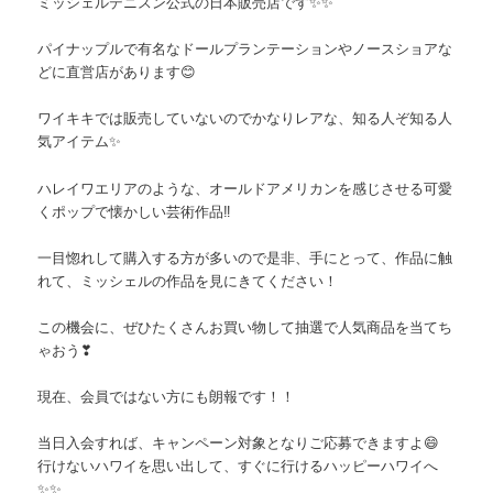
ミッシェルデニスン公式の日本販売店です✨✨
パイナップルで有名なドールプランテーションやノースショアな
どに直営店があります😊
ワイキキでは販売していないのでかなりレアな、知る人ぞ知る人
気アイテム✨
ハレイワエリアのような、オールドアメリカンを感じさせる可愛
くポップで懐かしい芸術作品‼️
一目惚れして購入する方が多いので是非、手にとって、作品に触
れて、ミッシェルの作品を見にきてください！
この機会に、ぜひたくさんお買い物して抽選で人気商品を当てち
ゃおう❣
現在、会員ではない方にも朗報です！！
当日入会すれば、キャンペーン対象となりご応募できますよ😄
行けないハワイを思い出して、すぐに行けるハッピーハワイへ
✨✨