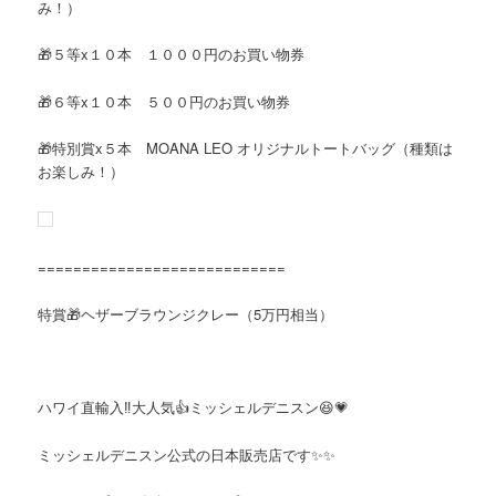
み！）
🎁５等x１０本 １０００円のお買い物券
🎁６等x１０本 ５００円のお買い物券
🎁特別賞x５本 MOANA LEO オリジナルトートバッグ（種類は
お楽しみ！）
============================
特賞🎁ヘザーブラウンジクレー（5万円相当）
ハワイ直輸入‼大人気👍ミッシェルデニスン😆💗
ミッシェルデニスン公式の日本販売店です✨✨