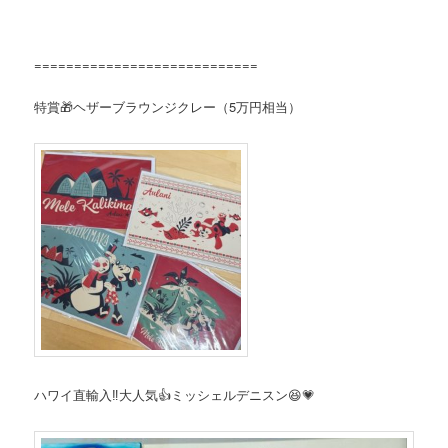
============================
特賞🎁ヘザーブラウンジクレー（5万円相当）
ハワイ直輸入‼大人気👍ミッシェルデニスン😆💗