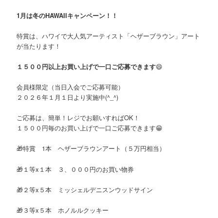
1月は冬のHAWAIIキャンペーン！！
特賞は、ハワイで大人気アーティスト「ヘザーブラウン」アート
が当たります！
１５００円以上お買い上げで一口ご応募できます
😄
会員様限定（当日入会でご応募可能）
２０２６年１月１日より実施中(^_^)
ご応募は、簡単！レジでお願いすればOK！
１５００円毎のお買い上げで一口ご応募できます😁
🎁特賞 1本 ヘザーブラウンアート（５万円相当）
🎁１等x１本 ３、０００円のお買い物券
🎁２等x５本 ミッシェルデニスンウッドサイン
🎁３等x５本 ホノルルクッキー