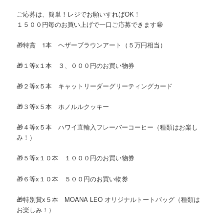
ご応募は、簡単！レジでお願いすればOK！
１５００円毎のお買い上げで一口ご応募できます😁
🎁特賞 1本 ヘザーブラウンアート（５万円相当）
🎁１等x１本 ３、０００円のお買い物券
🎁２等x５本 キャットリーダーグリーティングカード
🎁３等x５本 ホノルルクッキー
🎁４等x５本 ハワイ直輸入フレーバーコーヒー（種類はお楽し
み！）
🎁５等x１０本 １０００円のお買い物券
🎁６等x１０本 ５００円のお買い物券
🎁特別賞x５本 MOANA LEO オリジナルトートバッグ（種類は
お楽しみ！）