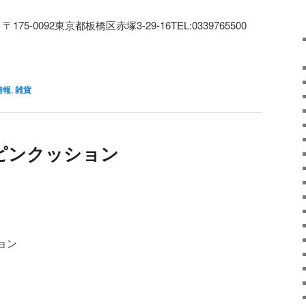

〒
175-0092
東京都板橋区赤塚
3-29-16TEL:0339765500
情報
,
雑貨
‎ピンクッション
ョン