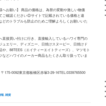
様へお願い】
商品の価格は、為替の変動や激しい物価
てご確認ください
😊
サイトで記載されている価格と違
などのトラブルも防止のためご理解よろしくお願いいた
へ直接買い付けに行き、直接輸入しているハワイ専門の
ジュエリー、ディズニー、日焼けスヌーピー、日焼けド
品や、
88TEES
（エイティーエイトティーズ）、マツモト
ツなどハワイのメーカー商品もたくさん取り扱っていま

〒
175-0092
東京都板橋区赤塚
3-29-16TEL:0339765500
情報
,
雑貨