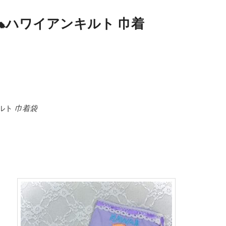
🐢ハワイアンキルト 巾着
ルト
巾着袋