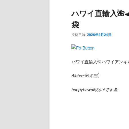
ハワイ直輸入🌺
袋
投稿日時:
2026年4月24日
ハワイ直輸入
🌺ハワイアンキ
Aloha~🌺🤙🏻
̖́
–
happyhawaii
の
yui
です🏝