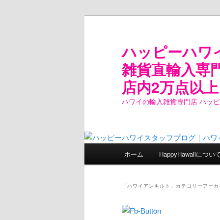
ハッピーハワ
雑貨直輸入専
店内2万点以上
ハワイの輸入雑貨専門店 ハッ
メ
ホーム
HappyHawaiiについ
メ
サ
イ
ン
イ
ブ
メ
「
ハワイアンキルト
」カテゴリーアーカ
ニ
ン
コ
ュ
ー