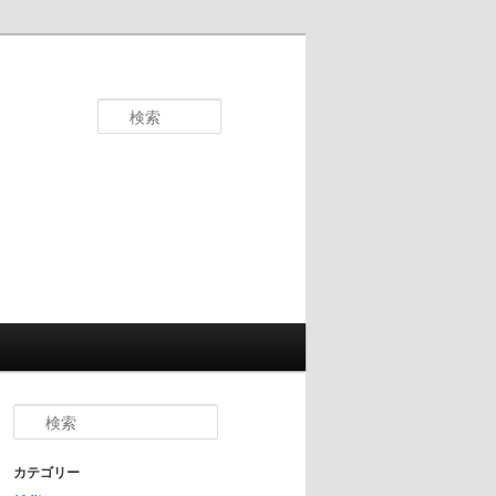
検
索
検
索
カテゴリー