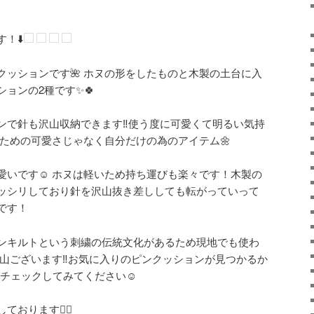
！⬇️
クッションです🌺 ホヌの形をしたものと木製の土台に入
ョンの2種です✨🍀
ンで針も沢山収納できます‼️使う度に可愛くて明るい気持
るための可愛さじゃなく自分だけの為のアイテム🌼
愛いです☺️ ホヌは軽いため持ち運びも楽々です！木製の
ッシリしており針を沢山抜き差ししても転がっていって
です！
ンキルトという刺繍の伝統文化があるため現地でも使わ
沢山ございます‼️お気に入りのピンクッションが見つかるか
チェックしてみてください☺️
しております
🙇‍♀️