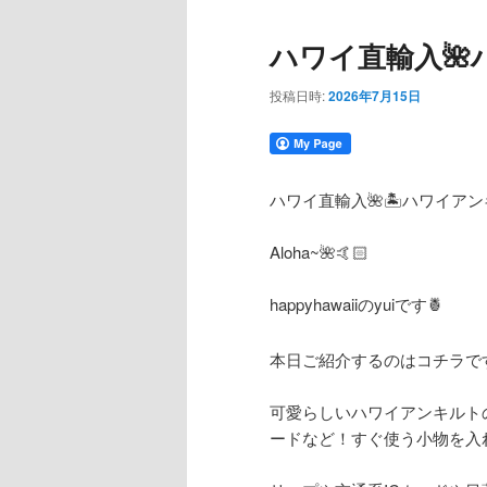
コ
ン
ハワイ直輸入🌺
ン
テ
投稿日時:
2026年7月15日
テ
ン
ン
ツ
ハワイ直輸入
🌺🏝ハワイア
ツ
へ
Aloha~🌺🤙🏻
へ
移
happyhawaii
の
yui
です
🍍
移
動
本日ご紹介するのはコチラです‼️
動
可愛らしいハワイアンキルト
ードなど！すぐ使う小物を入