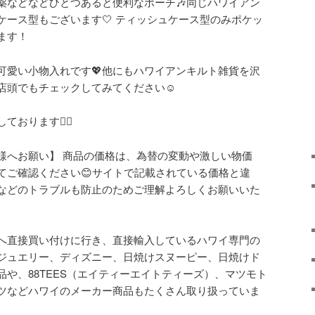
薬などなどひとつあると便利なポーチ🎶同じハワイアン
ケース型もございます🤍 ティッシュケース型のみポケッ
ます！
可愛い小物入れです💖他にもハワイアンキルト雑貨を沢
店頭でもチェックしてみてください☺️
しております
🙇‍♀️
様へお願い】
商品の価格は、為替の変動や激しい物価
てご確認ください
😊
サイトで記載されている価格と違
などのトラブルも防止のためご理解よろしくお願いいた
へ直接買い付けに行き、直接輸入しているハワイ専門の
ジュエリー、ディズニー、日焼けスヌーピー、日焼けド
品や、
88TEES
（エイティーエイトティーズ）、マツモト
ツなどハワイのメーカー商品もたくさん取り扱っていま