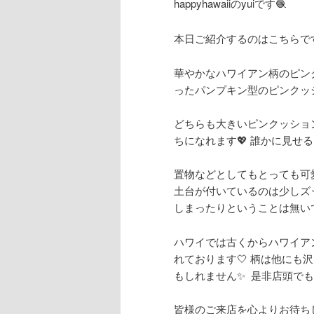
happyhawaii
の
yui
です🧶
本日ご紹介するのはこちらです
華やかなハワイアン柄のピン
ったパンプキン型のピンクッシ
どちらも大きいピンクッショ
ちになれます💖 誰かに見せ
置物などとしてもとっても可
土台が付いているのは少しズ
しまったりということは無い
ハワイでは古くからハワイア
れております🤍 柄は他にも
もしれません✨ 是非店頭でも
皆様のご来店を心よりお待ち