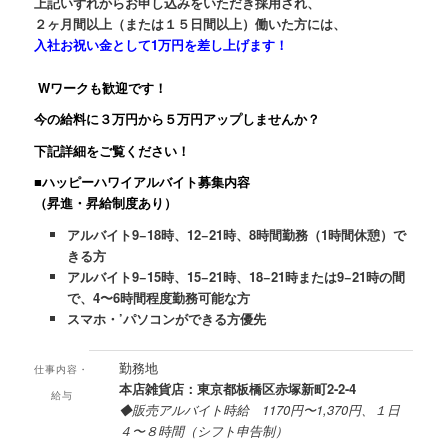
上記いずれからお申し込みをいただき採用され、
２ヶ月間以上（または１５日間以上）働いた方には、
入社お祝い金として1万円を差し上げます！
Wワークも歓迎です！
今の給料に３万円から５万円アップしませんか？
下記詳細をご覧ください！
■ハッピーハワイアルバイト募集内容
（昇進・昇給制度あり）
アルバイト9−18時、12−21時、8時間勤務（1時間休憩）で
きる方
アルバイト9−15時、15−21時、18−21時または9−21時の間
で、4〜6時間程度勤務可能な方
スマホ・’パソコンができる方優先
勤務地
仕事内容・
本店雑貨店：東京都板橋区赤塚新町2-2-4
給与
◆販売アルバイト時給 1170円〜1,370円、１日
４〜８時間（シフト申告制）