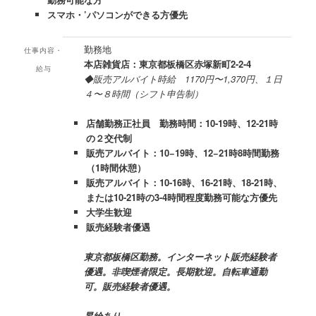
スマホ・’パソコンができる方優先
勤務地
仕事内容・
本店雑貨店：東京都板橋区赤塚新町2-2-4
給与
◆販売アルバイト時給 1170円〜1,370円、１日
４〜８時間（シフト申告制）
店舗勤務正社員 勤務時間：10-19時、12-21時
の２交代制
販売アルバイト：10−19時、12−21時8時間勤務
（1時間休憩）
販売アルバイト：10-16時、16-21時、18-21時、
または10-21時の3-4時間程度勤務可能な方優先
大学生歓迎
販売経験者優遇
東京都板橋区勤務。インターネット販売経験者
優遇。
非喫煙者限定。
長期歓迎。自転車通勤
可。販売経験者優遇。
昇給あり