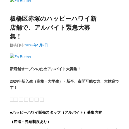
ン
テ
板橋区赤塚のハッピーハワイ新
テ
ン
店舗で、アルバイト緊急大募
ン
ツ
集！
ツ
へ
投稿日時:
2025年1月5日
へ
移
新店舗オープンのためアルバイト大募集！
移
動
2024年新入生（高校・大学生）・新卒、夜間可能な方、大歓迎で
動
す！
■ハッピーハワイ販売スタッフ（アルバイト）募集内容
（昇進・昇給制度あり）