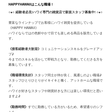
HAPPYHAWAIIはこんな職場！
○●○ 経験者必見!ハワイ専門の雑貨店で新規スタッフ募集中! ○●○
豊富なラインナップでお客様にハワイ雑貨を提供している
《HAPPY HAWAII》
ハワイならではの色鮮やかで目でも楽しめる商品を販売していま
す。
《接客経験者大歓迎》
コミュニケーションスキルをグレードアッ
プ♪
今までのスキルを活かして即戦力となり、勤務してくださる方を
募集しています。
《職場環境良好》
スタッフ同士が仲が良く、風通しのよい職場♪
スタッフひとりひとりがイキイキと働く、アットホームな職場で
す。
ハワイが好きなスタッフや雑貨好きな方には楽しい環境だと思い
ますよ♪
《勤務時間》
すでに勤務している方がいるため、希望通りのシフ
トを