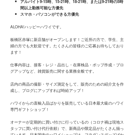
アルバイト9-15時、15-21時、18-21時、または9-21時の5時
間以上勤務可能な方優先
スマホ・パソコンができる方優先
ALOHA!ハッピーハワイです。
板橋区赤塚に新店舗がオープンします！ご近所の方で、学生、主
婦の方でも大歓迎です。たくさんの皆様のご応募お待ちしており
ます！
仕事内容は、接客・レジ・品出し・在庫検品・ポップ作成・ブロ
グアップなど、雑貨販売に関する業務全般です。
店内の商品の撮影・サイズ測定をして、販売のための紹介文を作
成し、ブログにアップすれば時給アップ！
ハワイからの直輸入品ばかりを販売している日本最大級のハワイ
専門ギフトショップ！
オーナーが定期的に買い付けに行っているの（コロナ禍は現地ス
タッフに買い付け代行依頼）で、新商品や限定品がたくさん揃っ
ています。日本国内のハワイショップは、フラダンスグッズばか