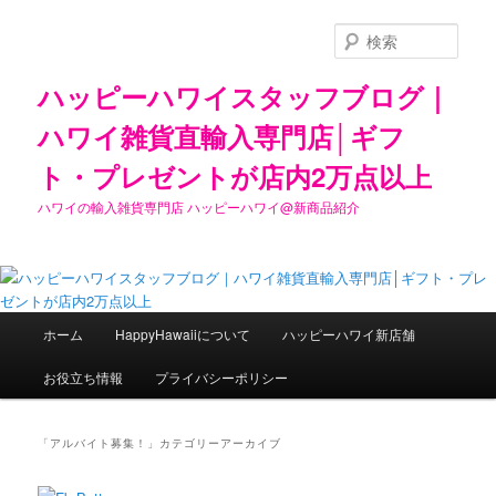
検
索
ハッピーハワイスタッフブログ｜
ハワイ雑貨直輸入専門店│ギフ
ト・プレゼントが店内2万点以上
ハワイの輸入雑貨専門店 ハッピーハワイ@新商品紹介
メ
ホーム
HappyHawaiiについて
ハッピーハワイ新店舗
メ
サ
イ
ン
お役立ち情報
プライバシーポリシー
イ
ブ
メ
ニ
ン
コ
ュ
「
アルバイト募集！
」カテゴリーアーカイブ
ー
コ
ン