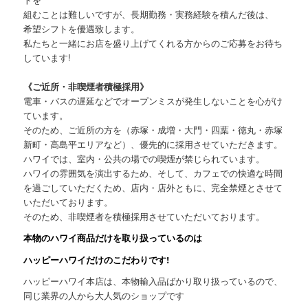
組むことは難しいですが、長期勤務・実務経験を積んだ後は、
希望シフトを優遇致します。
私たちと一緒にお店を盛り上げてくれる方からのご応募をお待ち
しています!
《ご近所・非喫煙者積極採用》
電車・バスの遅延などでオープンミスが発生しないことを心がけ
ています。
そのため、ご近所の方を（赤塚・成増・大門・四葉・徳丸・赤塚
新町・高島平エリアなど）、優先的に採用させていただきます。
ハワイでは、室内・公共の場での喫煙が禁じられています。
ハワイの雰囲気を演出するため、そして、カフェでの快適な時間
を過ごしていただくため、店内・店外ともに、完全禁煙とさせて
いただいております。
そのため、非喫煙者を積極採用させていただいております。
本物のハワイ商品だけを取り扱っているのは
ハッピーハワイだけのこだわりです!
ハッピーハワイ本店は、本物輸入品ばかり取り扱っているので、
同じ業界の人から大人気のショップです