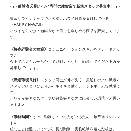
○●○ 経験者必見!ハワイ専門の雑貨店で新規スタッフ募集中! ○●○
豊富なラインナップでお客様にハワイ雑貨を提供している
《HAPPY HAWAII》
ハワイならではの色鮮やかで目でも楽しめる商品を販売していま
す。
《接客経験者大歓迎》
コミュニケーションスキルをグレードアッ
プ♪
今までのスキルを活かして即戦力となり、勤務してくださる方を
募集しています。
《職場環境良好》
スタッフ同士が仲が良く、風通しのよい職場♪
スタッフひとりひとりがイキイキと働く、アットホームな職場で
す。
ハワイが好きなスタッフや雑貨好きな方には楽しい環境だと思い
ますよ♪
《勤務時間》
すでに勤務している方がいるため、希望通りのシフ
トを
組むことは難しいですが、長期勤務・実務経験を積んだ後は、