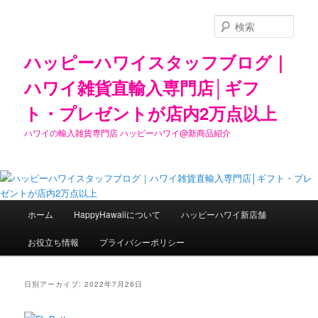
検
索
ハッピーハワイスタッフブログ｜
ハワイ雑貨直輸入専門店│ギフ
ト・プレゼントが店内2万点以上
ハワイの輸入雑貨専門店 ハッピーハワイ@新商品紹介
メ
ホーム
HappyHawaiiについて
ハッピーハワイ新店舗
メ
サ
イ
ン
お役立ち情報
プライバシーポリシー
イ
ブ
メ
ニ
ン
コ
ュ
日別アーカイブ:
2022年7月26日
ー
コ
ン