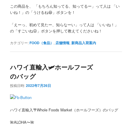
この商品を、
「もちろん知ってる、知ってるー」って人は
「い
いね！」の「うけるね
😆
」ボタンを！
「えーっ、初めて見たー、知らなーい」って人は
「いいね！」
の「すごいね
😲
」ボタンを押して教えてくださいね！
カテゴリー:
FOOD（食品）
,
店舗情報
,
新商品入荷案内
ハワイ直輸入🛩ホールフーズ
のバッグ
投稿日時:
2022年7月26日
ハワイ直輸入
🌴Whole Foods Market（ホールフーズ）のバッグ
🌺
ALOHA
〜
🌺