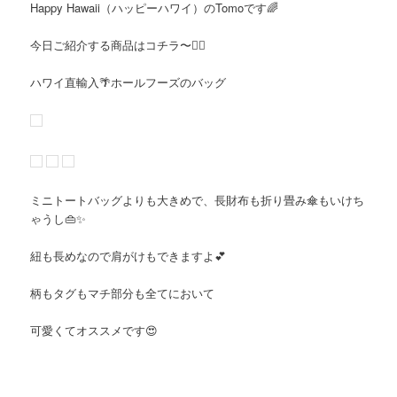
Happy Hawaii
（ハッピーハワイ）の
Tomo
です
🌈
今日ご紹介する商品はコチラ〜
💁‍♀️
ハワイ直輸入
🌴ホールフーズのバッグ
ミニトートバッグよりも大きめで、長財布も折り畳み傘もいけち
ゃうし👜✨
紐も長めなので肩がけもできます
よ💕
柄もタグもマチ部分も全てにおいて
可愛くてオススメです😍