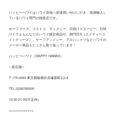
ハッピーハワイはハワイ現地へ直接買い付けに行き、直接輸入し
ているハワイ専門の雑貨店です。
ホーフフーズ、コストコ、ディズニー、日焼けスヌーピー、日焼
けドラえもんなどのハワイ限定商品や、
88TEES
（エイティーエ
イトティーズ）、サーフアンドシー、アロハシャツなどハワイの
メーカー商品もたくさん取り扱っています！
ハッピーハワイ（
HAPPY HAWAII
）
✨
新店舗
✨
〒
175-0093
東京都板橋区赤塚新町
2-2-4
TEL:0339765500
10:00-21:00(
不定休
)
============