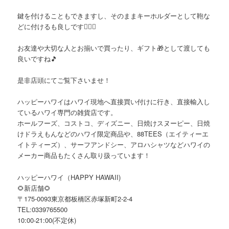
鍵を付けることもできますし、そのままキーホルダーとして鞄な
どに付けるも良しです🙆🏼‍♀️
お友達や大切な人とお揃いで買ったり、ギフト🎁として渡しても
良いですね🎵
是非店頭にてご覧下さいませ！
ハッピーハワイはハワイ現地へ直接買い付けに行き、直接輸入し
ているハワイ専門の雑貨店です。
ホールフーズ、コストコ、ディズニー、日焼けスヌーピー、日焼
けドラえもんなどのハワイ限定商品や、88TEES（エイティーエ
イトティーズ）、サーフアンドシー、アロハシャツなどハワイの
メーカー商品もたくさん取り扱っています！
ハッピーハワイ（HAPPY HAWAII)
🌻新店舗🌻
〒175-0093東京都板橋区赤塚新町2-2-4
TEL:0339765500
10:00-21:00(不定休)