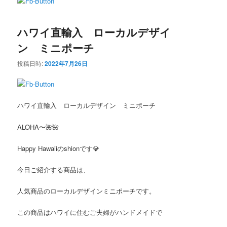
ン
テ
ハワイ直輸入 ローカルデザイ
テ
ン
ン ミニポーチ
ン
ツ
投稿日時:
2022年7月26日
ツ
へ
へ
移
ハワイ直輸入 ローカルデザイン ミニポーチ
移
動
ALOHA〜🌺🌺
動
Happy Hawaiiのshionです💎
今日ご紹介する商品は、
人気商品のローカルデザインミニポーチです。
この商品はハワイに住むご夫婦がハンドメイドで