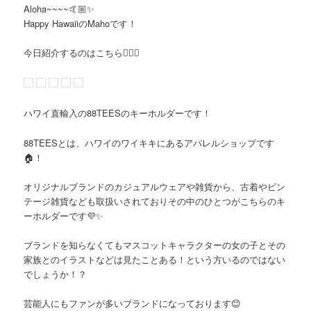
Aloha~~~~🤙🏼✨
Happy HawaiiのMahoです！
今日紹介するのはこちら💁🏼‍♀️
ハワイ直輸入の88TEESのキーホルダーです！
88TEESとは、ハワイのワイキキにあるアパレルショップです
🏠！
オリジナルブランドのカジュアルウェアや雑貨から、古着やビン
テージ雑貨なども取扱いされておりその中のひとつがこちらのキ
ーホルダーです💜✨
ブランドを知らなくてもマスコットキャラクターの女の子とその
家族とのイラストなどは見たことある！という方いるのではない
でしょうか！？
芸能人にもファンが多いブランドになっております😊