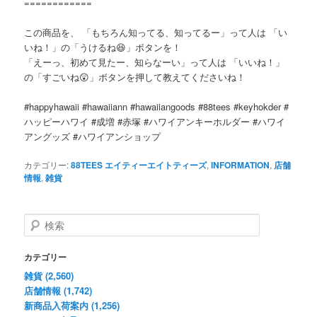
============
この商品を、 「もちろん知ってる、知ってるー」って人は 「い
いね！」の「うけるね😆」ボタンを！
「えーっ、初めて見たー、知らなーい」って人は 「いいね！」
の「すごいね😲」ボタンを押して教えてくださいね！
#happyhawaii #hawaiiann #hawaiiangoods #88tees #keyhokder #
ハッピーハワイ #成増 #赤塚 #ハワイアンキーホルダー #ハワイ
アングッズ #ハワイアンショップ
カテゴリー:
88TEES エイティーエイトティーズ
,
INFORMATION
,
店舗
情報
,
雑貨
検
索
カテゴリー
雑貨 (2,560)
店舗情報 (1,742)
新商品入荷案内 (1,256)