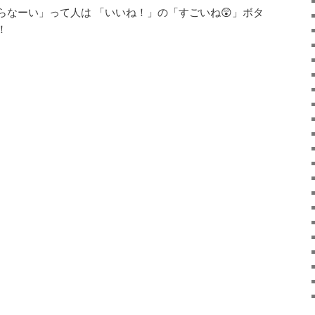
らなーい」って人は
「いいね！」の「すごい
ね
😲
」ボタ
！