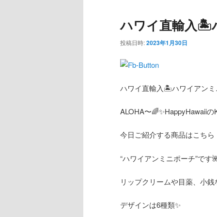
コ
ン
ハワイ直輸入🏝
ン
テ
投稿日時:
2023年1月30日
テ
ン
ン
ツ
ハワイ直輸入🏝ハワイアンミ
ツ
へ
ALOHA〜🌈✨HappyHawaiiの
へ
移
今日ご紹介する商品はこちら
移
動
“ハワイアンミニポーチ”です
動
リップクリームや目薬、小銭
デザインは6種類✨