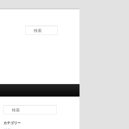
検
索
検
索
カテゴリー