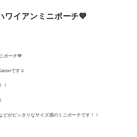
ハワイアンミニポーチ💙
ニポーチ💙
Kanonです☺️
！！

などがピッタリなサイズ感のミニポーチです！！