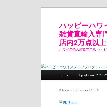
ハッピーハワ
雑貨直輸入専
店内2万点以上
ハワイの輸入雑貨専門店 ハッ
メ
ホーム
HappyHawaiiについ
メ
サ
イ
ン
イ
ブ
メ
日別アーカイブ:
2023年1月30日
ニ
ン
コ
ュ
ー