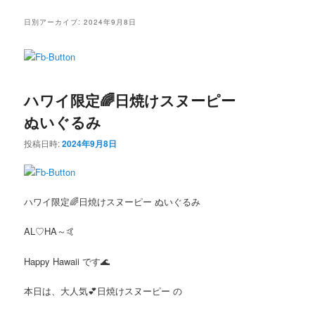
ニ
ン
コ
ュ
日別アーカイブ:
2024年9月8日
ー
コ
ン
ン
テ
ハワイ限定🌈日焼けスヌーピー
テ
ン
ぬいぐるみ
ン
ツ
投稿日時:
2024年9月8日
ツ
へ
へ
移
ハワイ限定🌈日焼けスヌーピー ぬいぐるみ
移
動
AL♡HA～🤙
動
Happy Hawaii です🌊
本日は、大人気💕日焼けスヌーピー の