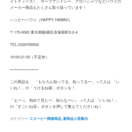
イトティーズ）、サーフアンドシー、アロハシャツなどハワイの
メーカー商品もたくさん取り扱っています！
ハッピーハワイ（HAPPY HAWAII）
〒175-0093 東京都板橋区赤塚新町2-2-4
TEL:0339765500
10:00-21:00（不定休）
============
この商品を、 「もちろん知ってる、知ってるー」って人は 「い
いね！」の「うけるね😆」ボタンを！
「えーっ、初めて見たー、知らなーい」って人は 「いいね！」
の「すごいね
😲
」ボタンを押して教えてくださいね！
カテゴリー:
スヌーピー関連商品
,
新商品入荷案内