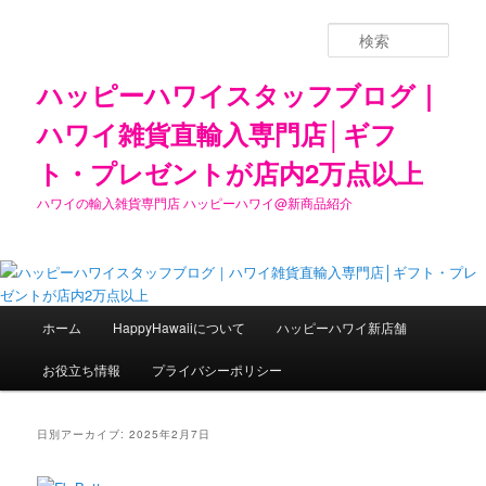
検
索
ハッピーハワイスタッフブログ｜
ハワイ雑貨直輸入専門店│ギフ
ト・プレゼントが店内2万点以上
ハワイの輸入雑貨専門店 ハッピーハワイ@新商品紹介
メ
ホーム
HappyHawaiiについて
ハッピーハワイ新店舗
メ
サ
イ
ン
お役立ち情報
プライバシーポリシー
イ
ブ
メ
ニ
ン
コ
ュ
日別アーカイブ:
2025年2月7日
ー
コ
ン