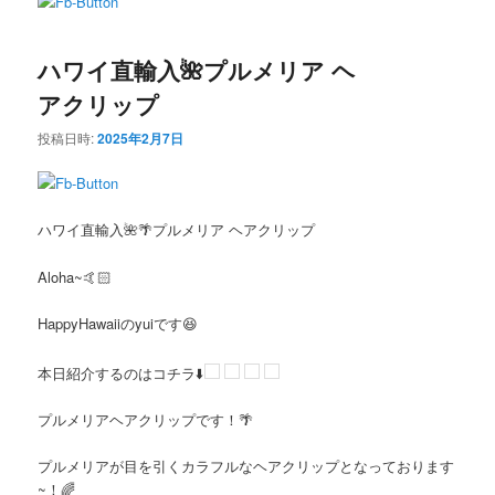
ン
テ
ハワイ直輸入🌺プルメリア ヘ
テ
ン
アクリップ
ン
ツ
投稿日時:
2025年2月7日
ツ
へ
へ
移
ハワイ直輸入🌺🌴プルメリア ヘアクリップ
移
動
Aloha~🤙🏻
動
HappyHawaiiのyuiです😆
本日紹介するのはコチラ⬇️
プルメリアヘアクリップです！🌴
プルメリアが目を引くカラフルなヘアクリップとなっております
~！🌈