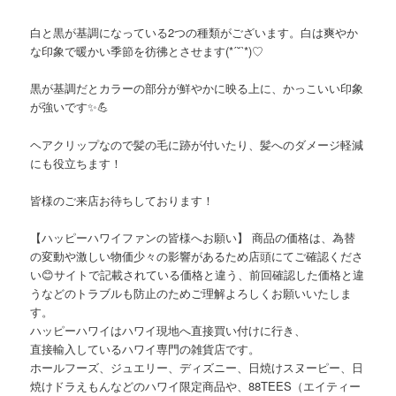
白と黒が基調になっている2つの種類がございます。白は爽やか
な印象で暖かい季節を彷彿とさせます(*ˊ˘ˋ*)♡
黒が基調だとカラーの部分が鮮やかに映る上に、かっこいい印象
が強いです✨💪
ヘアクリップなので髪の毛に跡が付いたり、髪へのダメージ軽減
にも役立ちます！
皆様のご来店お待ちしております！
【ハッピーハワイファンの皆様へお願い】 商品の価格は、為替
の変動や激しい物価少々の影響があるため店頭にてご確認くださ
い😊サイトで記載されている価格と違う、前回確認した価格と違
うなどのトラブルも防止のためご理解よろしくお願いいたしま
す。
ハッピーハワイはハワイ現地へ直接買い付けに行き、
直接輸入しているハワイ専門の雑貨店です。
ホールフーズ、ジュエリー、ディズニー、日焼けスヌーピー、日
焼けドラえもんなどのハワイ限定商品や、88TEES（エイティー