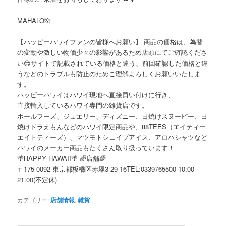
MAHALO🌺
【ハッピーハワイファンの皆様へお願い】 商品の価格は、為替
の変動や激しい物価少々の影響があるため店頭にてご確認くださ
い😊サイトで記載されている価格と違う、前回確認した価格と違
うなどのトラブルも防止のためご理解よろしくお願いいたしま
す。
ハッピーハワイはハワイ現地へ直接買い付けに行き、
直接輸入しているハワイ専門の雑貨店です。
ホールフーズ、ジュエリー、ディズニー、日焼けスヌーピー、日
焼けドラえもんなどのハワイ限定商品や、88TEES（エイティー
エイトティーズ）、マツモトシェイブアイス、アロハシャツなど
ハワイのメーカー商品もたくさん取り扱っています！
🌴HAPPY HAWAII🌴 🌈店舗🌈
〒175-0092 東京都板橋区赤塚3-29-16TEL:0339765500 10:00-
21:00(不定休)
カテゴリー:
店舗情報
,
雑貨