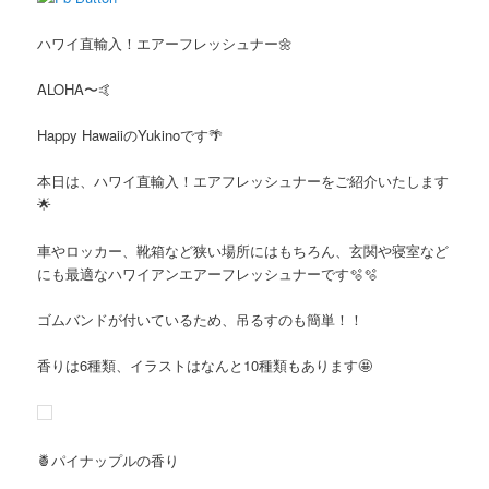
ハワイ直輸入！エアーフレッシュナー🌼
ALOHA〜🤙
Happy HawaiiのYukinoです🌴
本日は、ハワイ直輸入！エアフレッシュナーをご紹介いたします
🌟
車やロッカー、靴箱など狭い場所にはもちろん、玄関や寝室など
にも最適なハワイアンエアーフレッシュナーです🫧🫧
ゴムバンドが付いているため、吊るすのも簡単！！
香りは6種類、イラストはなんと10種類もあります🤩
🍍パイナップルの香り