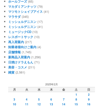
ホールフーズ
(65)
マカダミアンナッツ
(79)
マツモトシェイブアイス
(41)
マラサダ
(345)
ミッシェルデニスン
(17)
ミッシェルデニスン
(41)
ミュージックCD
(13)
レスポートサック
(13)
再入荷案内
(217)
卸業者様向けご案内
(4)
店舗情報
(1,745)
新商品入荷案内
(1,256)
日焼けドラえもん
(71)
美容・コスメ
(211)
雑貨
(2,561)
2025年2月
月
火
水
木
金
土
日
1
2
3
4
5
6
7
8
9
10
11
12
13
14
15
16