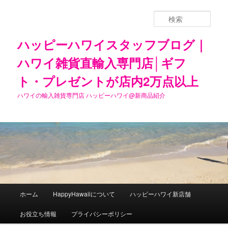
検
索
ハッピーハワイスタッフブログ｜
ハワイ雑貨直輸入専門店│ギフ
ト・プレゼントが店内2万点以上
ハワイの輸入雑貨専門店 ハッピーハワイ@新商品紹介
メ
ホーム
HappyHawaiiについて
ハッピーハワイ新店舗
メ
サ
イ
ン
お役立ち情報
プライバシーポリシー
イ
ブ
メ