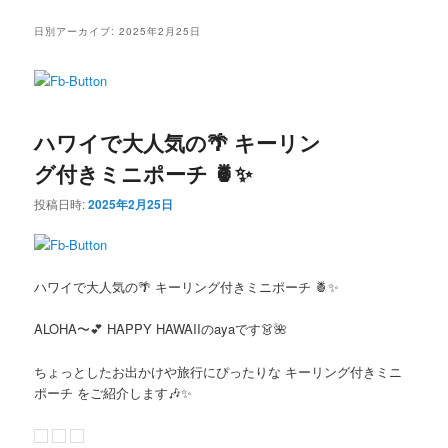
ニ
ン
コ
ュ
日別アーカイブ:
2025年2月25日
ー
コ
ン
ン
テ
ハワイで大人気の🌴 キーリン
テ
ン
グ付きミニポーチ 🍍✨
ン
ツ
投稿日時:
2025年2月25日
ツ
へ
へ
移
ハワイで大人気の
🌴
キーリング付きミニポーチ
🍍✨
移
動
ALOHA〜
💕 HAPPY HAWAIIのayaです👗🌺
動
ちょっとしたお出かけや旅行にぴったりな
キーリング付きミニ
ポーチ
をご紹介します🎶✨