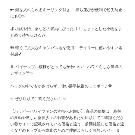
🔑
鍵を入れられるキーリング付き！
持ち運びが便利で紛失防止
にも◎✨
💰
小銭や飴、薬などの収納にぴったり！
ちょっとした小物をま
とめて持ち歩ける🎶
🎒
軽くて丈夫なキャンバス地を使用！
デイリーに使いやすい素
材感💕
🍍
パイナップル模様がとってもかわいい！
ハワイらしさ満点の
デザイン🌴✨
バッグの中でもかさばらず、使い勝手抜群のミニポーチ💖
✨
ぜひ店頭でご覧ください！
✨
【ハッピーハワイファンの皆様へお願い】 商品の価格は、為替
の変動や激しい物価少々の影響があるため店頭にてご確認くださ
い😊サイトで記載されている価格と違う、前回確認した価格と違
うなどのトラブルも防止のためご理解よろしくお願いいたしま