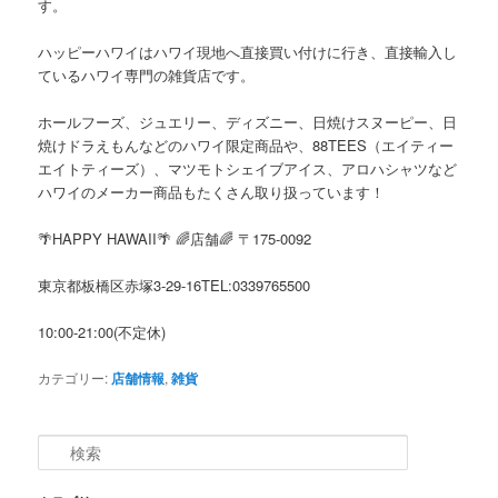
す。
ハッピーハワイはハワイ現地へ直接買い付けに行き、直接輸入し
ているハワイ専門の雑貨店です。
ホールフーズ、ジュエリー、ディズニー、日焼けスヌーピー、日
焼けドラえもんなどのハワイ限定商品や、88TEES（エイティー
エイトティーズ）、マツモトシェイブアイス、アロハシャツなど
ハワイのメーカー商品もたくさん取り扱っています！
🌴HAPPY HAWAII🌴 🌈店舗🌈 〒175-0092
東京都板橋区赤塚3-29-16TEL:0339765500
10:00-21:00(不定休)
カテゴリー:
店舗情報
,
雑貨
検
索