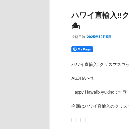
コ
ン
ハワイ直輸入‼️
ン
テ
🏝️
テ
ン
投稿日時:
2025年12月5日
ン
ツ
ツ
へ
ハワイ直輸入‼️クリスマスウッド
へ
移
ALOHA〜🤙
移
動
Happy Hawaiiのyukinoです🌴
動
今回はハワイ直輸入のクリス