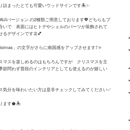
詰まったとても可愛いウッドサインです🏝️✨
MAUIバージョン の2種類ご用意しております💖どちらもブ
合いで 表面にはヒトデやシェルのパーツが装飾されて
るデザインです⛱️💕
Christmas」の文字がさらに南国感をアップさせます⤴️🔆
スマスを楽しめるのはもちろんですが クリスマスを主
季節問わず普段のインテリアとしても使えるのが嬉しい
ス気分を味わいたい方は是非チェックしてみてください✅
す🥥🏝️