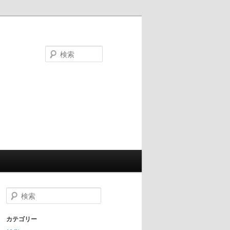
検
索
検
索
カテゴリー