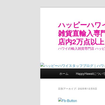
ハッピーハワ
雑貨直輸入専
店内2万点以上
ハワイの輸入雑貨専門店 ハッ
メ
ホーム
HappyHawaiiについ
メ
サ
イ
ン
イ
ブ
メ
日別アーカイブ:
2025年12月5日
ニ
ン
コ
ュ
ー