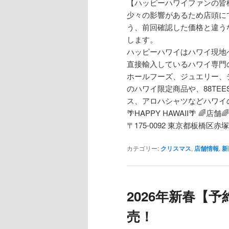
【ハッピーハワイファンの皆
少々の影響があるため店頭に
う、前回確認した価格と違う
します。
ハッピーハワイはハワイ現地
直接輸入しているハワイ専門
ホールフーズ、ジュエリー、
のハワイ限定商品や、88TE
ス、アロハシャツなどハワイ
🌴HAPPY HAWAII🌴 🌈店舗🌈
〒175-0092 東京都板橋区赤塚3-29
カテゴリー:
クリスマス
,
店舗情報
,
新
2026年新春【
売！