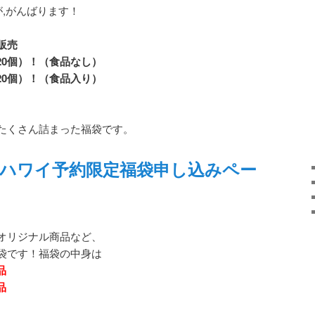
が,がんばります！
販売
定20個）！（食品なし）
定20個）！（食品入り）
たくさん詰まった福袋です。
ピーハワイ予約限定福袋申し込みペー
オリジナル商品など、
袋です！福袋の中身は
品
品