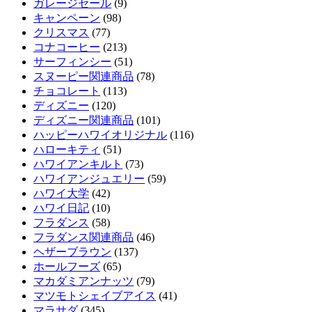
ガレージセール
(9)
キャンペーン
(98)
クリスマス
(77)
コナコーヒー
(213)
サーフィンシー
(51)
スヌーピー関連商品
(78)
チョコレート
(113)
ディズニー
(120)
ディズニー関連商品
(101)
ハッピーハワイオリジナル
(116)
ハローキティ
(51)
ハワイアンキルト
(73)
ハワイアンジュエリー
(59)
ハワイ大学
(42)
ハワイ日記
(10)
フラダンス
(58)
フラダンス関連商品
(46)
ヘザーブラウン
(137)
ホールフーズ
(65)
マカダミアンナッツ
(79)
マツモトシェイブアイス
(41)
マラサダ
(345)