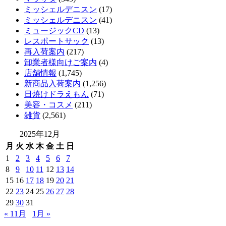
ミッシェルデニスン
(17)
ミッシェルデニスン
(41)
ミュージックCD
(13)
レスポートサック
(13)
再入荷案内
(217)
卸業者様向けご案内
(4)
店舗情報
(1,745)
新商品入荷案内
(1,256)
日焼けドラえもん
(71)
美容・コスメ
(211)
雑貨
(2,561)
2025年12月
月
火
水
木
金
土
日
1
2
3
4
5
6
7
8
9
10
11
12
13
14
15
16
17
18
19
20
21
22
23
24
25
26
27
28
29
30
31
« 11月
1月 »