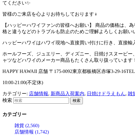
てください✨
皆様のご来店を心よりお待ちしております
‍♀️
【ハッピーハワイファンの皆様へお願い】
商品の価格は、為
格と違うなどのトラブルも防止のためご理解よろしくお願い
ハッピーハワイはハワイ現地へ直接買い付けに行き、直接輸
ホールフーズ、ジュエリー、ディズニー、日焼けスヌーピー
ャツなどハワイのメーカー商品もたくさん取り扱っています
HAPPY HAWAII
店舗
〒
175-0092
東京都板橋区赤塚
3-29-16TEL
10:00-21:00(
不定休
)
カテゴリー:
店舗情報
,
新商品入荷案内
,
日焼けドラえもん
,
雑
検索
カテゴリー
雑貨 (2,560)
店舗情報 (1,742)