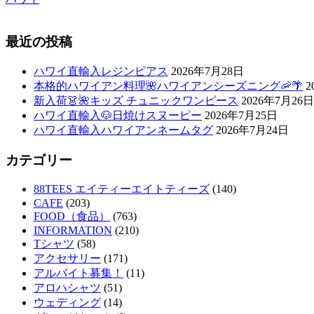
最近の投稿
ハワイ直輸入レジンピアス
2026年7月28日
本格的ハワイアン料理🌺ハワイアンシーズニング🦐🌴
2
新入荷👗🌺キッズ チュニックワンピース
2026年7月26日
ハワイ直輸入🐶日焼けスヌーピー
2026年7月25日
ハワイ直輸入ハワイアンネームタグ
2026年7月24日
カテゴリー
88TEES エイティーエイトティーズ
(140)
CAFE
(203)
FOOD（食品）
(763)
INFORMATION
(210)
Tシャツ
(58)
アクセサリー
(171)
アルバイト募集！
(11)
アロハシャツ
(51)
ウェディング
(14)