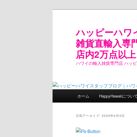
ハッピーハワ
雑貨直輸入専
店内2万点以上
ハワイの輸入雑貨専門店 ハッ
メ
ホーム
HappyHawaiiについ
メ
サ
イ
ン
イ
ブ
メ
日別アーカイブ:
2025年4月4日
ニ
ン
コ
ュ
ー