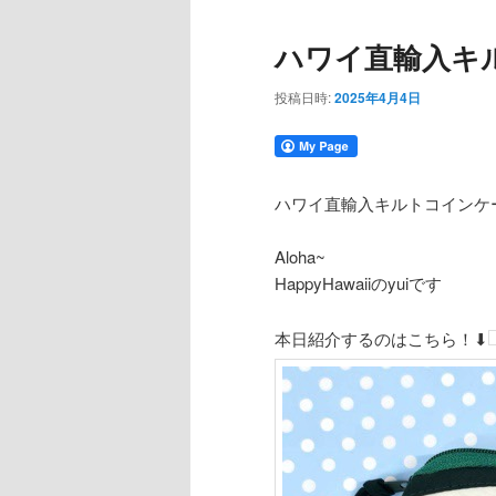
コ
ン
ハワイ直輸入キ
ン
テ
投稿日時:
2025年4月4日
テ
ン
ン
ツ
ハワイ直輸入キルトコインケ
ツ
へ
Aloha~
HappyHawaiiのyuiです
へ
移
本日紹介するのはこちら！⬇
移
動
動