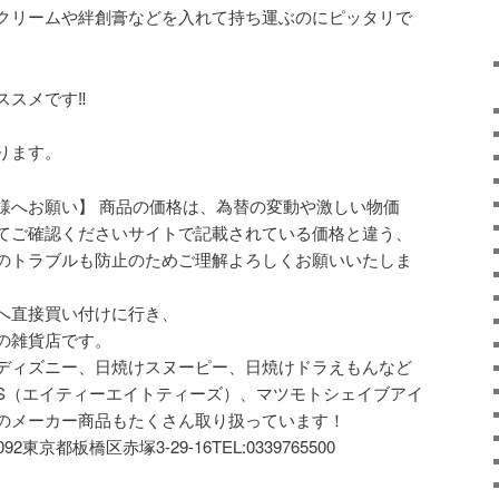
クリームや絆創膏などを入れて持ち運ぶのにピッタリで
スメです‼️
ます‍。
様へお願い】 商品の価格は、為替の変動や激しい物価
てご確認くださいサイトで記載されている価格と違う、
のトラブルも防止のためご理解よろしくお願いいたしま
へ直接買い付けに行き、
の雑貨店です。
ディズニー、日焼けスヌーピー、日焼けドラえもんなど
ES（エイティーエイトティーズ）、マツモトシェイブアイ
のメーカー商品もたくさん取り扱っています！
0092東京都板橋区赤塚3-29-16TEL:0339765500