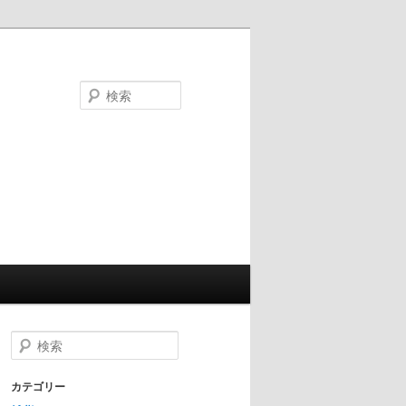
検
索
検
索
カテゴリー