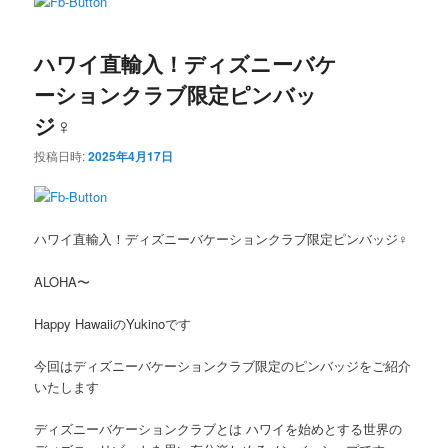
ン
テ
ハワイ直輸入！ディズニーバケ
テ
ン
ーションクラブ限定ピンバッ
ン
ツ
ジ‍♀️
ツ
へ
投稿日時:
2025年4月17日
へ
移
ハワイ直輸入！ディズニーバケーションクラブ限定ピンバッジ‍‍♀️
移
動
ALOHA〜
動
Happy HawaiiのYukinoです
今回はディズニーバケーションクラブ限定のピンバッジをご紹介
いたします
ディズニーバケーションクラブとは ハワイを始めとする世界の