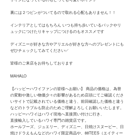
裏には２つピンがついてるので取れる心配もありません！！
インテリアとしてはもちろん いつも持ち歩いているバックやリ
ュックにつけたりキャップにつけるのもオススメです
ディズニーが好きな方やアリエルが好きな方へのプレゼントにも
ぜひチェックしてみてください✅
皆様のご来店をお待ちしております️️
MAHALO
【ハッピーハワイファンの皆様へお願い】 商品の価格は、為替
の変動や激しい物価少々の影響があるため店頭にてご確認くださ
いサイトで記載されている価格と違う、前回確認した価格と違う
などのトラブルも防止のためご理解よろしくお願いいたします。
ハッピーハワイはハワイ現地へ直接買い付けに行き、
直接輸入しているハワイ専門の雑貨店です。
ホールフーズ、ジュエリー、ディズニー、日焼けスヌーピー、日
焼けドラえもんなどのハワイ限定商品や、88TEES（エイティー