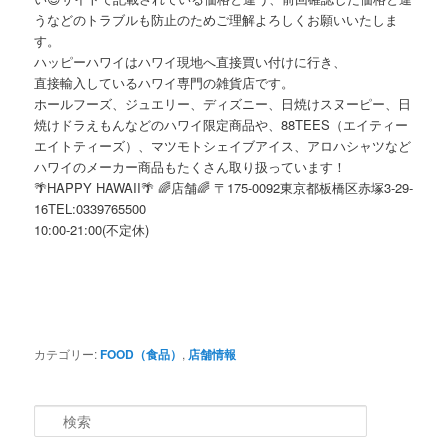
うなどのトラブルも防止のためご理解よろしくお願いいたしま
す。
ハッピーハワイはハワイ現地へ直接買い付けに行き、
直接輸入しているハワイ専門の雑貨店です。
ホールフーズ、ジュエリー、ディズニー、日焼けスヌーピー、日
焼けドラえもんなどのハワイ限定商品や、88TEES（エイティー
エイトティーズ）、マツモトシェイブアイス、アロハシャツなど
ハワイのメーカー商品もたくさん取り扱っています！
🌴HAPPY HAWAII🌴 🌈店舗🌈 〒175-0092東京都板橋区赤塚3-29-
16TEL:0339765500
10:00-21:00(不定休)
カテゴリー:
FOOD（食品）
,
店舗情報
検
索