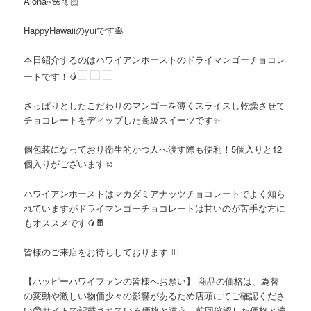
Aloha~🌺🤙🏻
HappyHawaiiのyuiです🥞
本日紹介するのはハワイアンホーストのドライマンゴーチョコレ
ートです！🥭
さっぱりとしたこだわりのマンゴーを薄くスライスし乾燥させて
チョコレートをディップした高級スイーツです✨
個包装になっており衛生的かつ人へ渡す際も便利！5個入りと12
個入りがございます☺️
ハワイアンホーストはマカダミアナッツチョコレートでよく知ら
れていますがドライマンゴーチョコレートは甘いのが苦手な方に
もオススメです🥭🍫
皆様のご来店をお待ちしております🙇‍♀️
【ハッピーハワイファンの皆様へお願い】 商品の価格は、為替
の変動や激しい物価少々の影響があるため店頭にてご確認くださ
い😊サイトで記載されている価格と違う、前回確認した価格と違