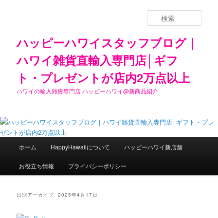
検
索
ハッピーハワイスタッフブログ｜
ハワイ雑貨直輸入専門店│ギフ
ト・プレゼントが店内2万点以上
ハワイの輸入雑貨専門店 ハッピーハワイ@新商品紹介
メ
ホーム
HappyHawaiiについて
ハッピーハワイ新店舗
メ
サ
イ
ン
お役立ち情報
プライバシーポリシー
イ
ブ
メ
ニ
ン
コ
ュ
日別アーカイブ:
2025年4月17日
ー
コ
ン