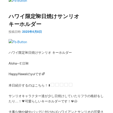
ン
テ
ハワイ限定🌺日焼けサンリオ
テ
ン
キーホルダー
ン
ツ
投稿日時:
2025年4月8日
ツ
へ
へ
移
ハワイ限定🌺日焼けサンリオ キーホルダー
移
動
Aloha~🤙🏻🌺
動
HappyHawaiiのyuiです🌈
本日紹介するのはこちら！⬇
サンリオキャラクター達が少し日焼けしていたりフラの格好をし
たり…！💗可愛らしいキーホルダーです！🪸🐚
大事な物や鍵やバッグに付ければハワイアンとサンリオの可愛さ