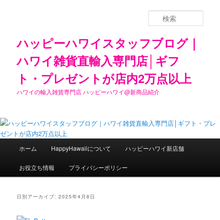
検
索
ハッピーハワイスタッフブログ｜
ハワイ雑貨直輸入専門店│ギフ
ト・プレゼントが店内2万点以上
ハワイの輸入雑貨専門店 ハッピーハワイ@新商品紹介
メ
ホーム
HappyHawaiiについて
ハッピーハワイ新店舗
メ
サ
イ
ン
お役立ち情報
プライバシーポリシー
イ
ブ
メ
ニ
ン
コ
ュ
日別アーカイブ:
2025年4月8日
ー
コ
ン