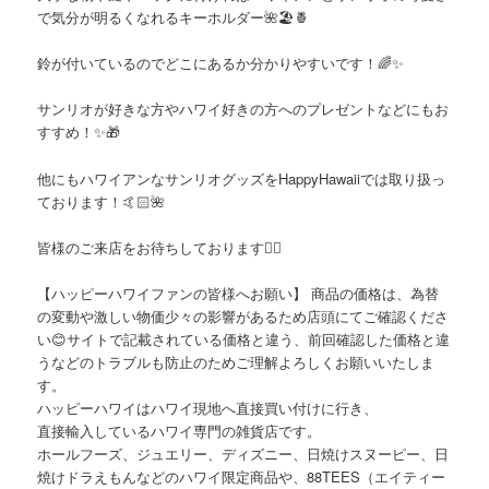
で気分が明るくなれるキーホルダー🌺🏖🍍
鈴が付いているのでどこにあるか分かりやすいです！🌈✨
サンリオが好きな方やハワイ好きの方へのプレゼントなどにもお
すすめ！✨🎁
他にもハワイアンなサンリオグッズをHappyHawaiiでは取り扱っ
ております！🤙🏻🌺
皆様のご来店をお待ちしております🙇‍♀️
【ハッピーハワイファンの皆様へお願い】 商品の価格は、為替
の変動や激しい物価少々の影響があるため店頭にてご確認くださ
い😊サイトで記載されている価格と違う、前回確認した価格と違
うなどのトラブルも防止のためご理解よろしくお願いいたしま
す。
ハッピーハワイはハワイ現地へ直接買い付けに行き、
直接輸入しているハワイ専門の雑貨店です。
ホールフーズ、ジュエリー、ディズニー、日焼けスヌーピー、日
焼けドラえもんなどのハワイ限定商品や、88TEES（エイティー